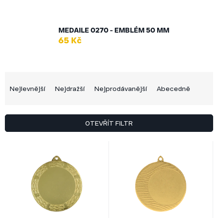
MEDAILE 0270 - EMBLÉM 50 MM
65 Kč
Ř
a
Nejlevnější
Nejdražší
Nejprodávanější
Abecedně
z
e
n
OTEVŘÍT FILTR
í
p
V
r
ý
o
p
d
i
u
s
k
p
t
r
ů