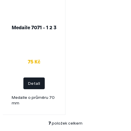
Medaile 7071 - 1 2 3
75 Kč
Detail
Medaile o průměru 70
mm
7
položek celkem
O