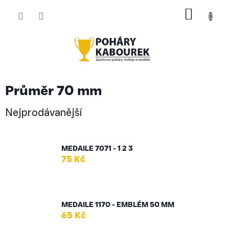
Přejít
NÁKUP
na
obsah
KOŠÍK
Průměr 70 mm
Nejprodávanější
MEDAILE 7071 - 1 2 3
75 Kč
MEDAILE 1170 - EMBLÉM 50 MM
65 Kč