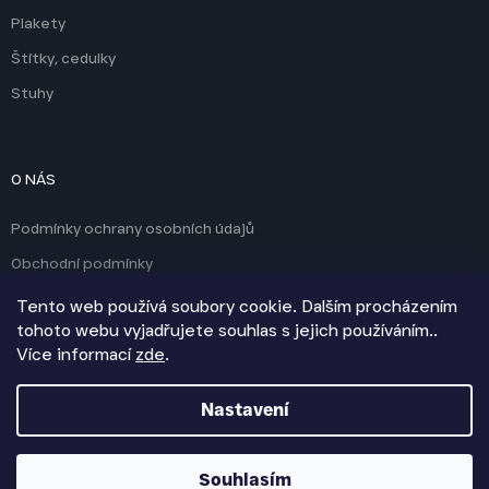
Plakety
Štítky, cedulky
Stuhy
O NÁS
Podmínky ochrany osobních údajů
Obchodní podmínky
Kontakty
Tento web používá soubory cookie. Dalším procházením
tohoto webu vyjadřujete souhlas s jejich používáním..
Více informací
zde
.
Vytvořil Shoptet
Nastavení
Copyright 2026
Poháry Jiří Kabourek
. Všechna práva
Souhlasím
vyhrazena.