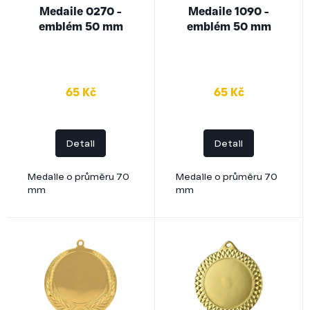
o
Medaile 0270 -
Medaile 1090 -
d
emblém 50 mm
emblém 50 mm
u
k
t
ů
65 Kč
65 Kč
Detail
Detail
Medaile o průměru 70
Medaile o průměru 70
mm
mm