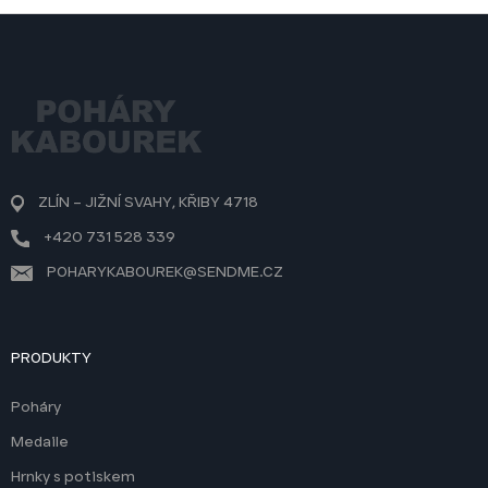
v
l
Z
á
á
d
p
a
a
c
t
í
í
p
r
v
ZLÍN – JIŽNÍ SVAHY, KŘIBY 4718
k
y
+420 731 528 339
v
ý
POHARYKABOUREK@SENDME.CZ
p
i
s
u
PRODUKTY
Poháry
Medaile
Hrnky s potiskem