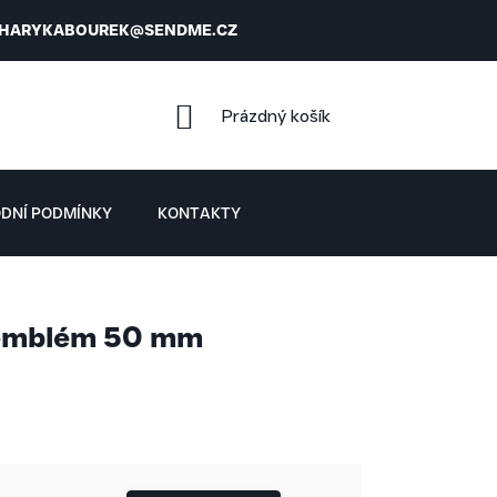
HARYKABOUREK@SENDME.CZ
NÁKUPNÍ
Prázdný košík
KOŠÍK
DNÍ PODMÍNKY
KONTAKTY
 emblém 50 mm