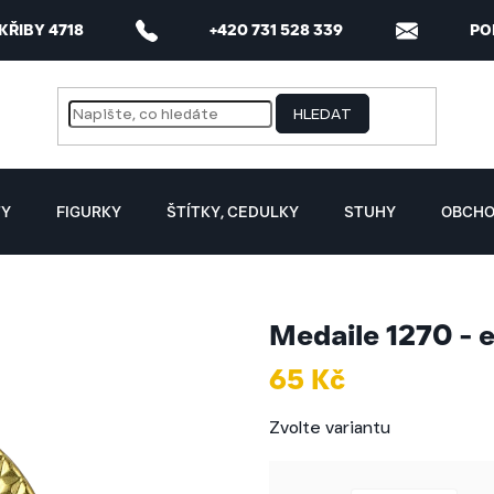
 KŘIBY 4718
+420 731 528 339
PO
HLEDAT
TY
FIGURKY
ŠTÍTKY, CEDULKY
STUHY
OBCHO
Medaile 1270 -
65 Kč
Měrná
Zvolte variantu
cena: