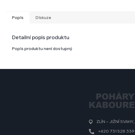
Popis
Diskuze
Detailní popis produktu
Popis produktu není dostupný
Z
á
p
a
t
í
ZLÍN – JIŽNÍ SVAHY,
+420 731 528 339