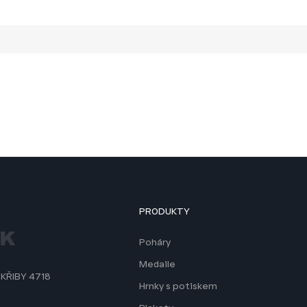
PRODUKTY
Poháry
Medaile
 KŘIBY 4718
Hrnky s potiskem