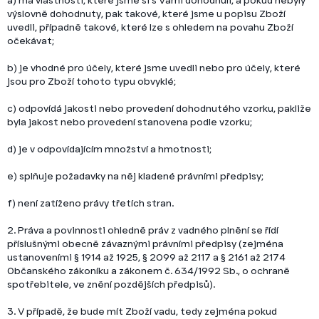
výslovně dohodnuty, pak takové, které jsme u popisu Zboží
uvedli, případně takové, které lze s ohledem na povahu Zboží
očekávat;
b) je vhodné pro účely, které jsme uvedli nebo pro účely, které
jsou pro Zboží tohoto typu obvyklé;
c) odpovídá jakosti nebo provedení dohodnutého vzorku, pakliže
byla jakost nebo provedení stanovena podle vzorku;
d) je v odpovídajícím množství a hmotnosti;
e) splňuje požadavky na něj kladené právními předpisy;
f) není zatíženo právy třetích stran.
2. Práva a povinnosti ohledně práv z vadného plnění se řídí
příslušnými obecně závaznými právními předpisy (zejména
ustanoveními § 1914 až 1925, § 2099 až 2117 a § 2161 až 2174
Občanského zákoníku a zákonem č. 634/1992 Sb., o ochraně
spotřebitele, ve znění pozdějších předpisů).
3. V případě, že bude mít Zboží vadu, tedy zejména pokud