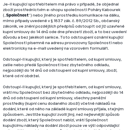
Je-li kupující spotřebitelem má právo v případě, že objednal
zboží prostřednictvím e-shopu společnosti Poháry Kabourek
(„
Společnost
“) nebo jiného prostředku komunikace na dálku,
mimo případy uvedené v § 1837 zák. č. 89/2012 Sb., občanský
zákoník, ve znění pozdějších předpisů odstoupit od již uzavřené
kupní smlouvy do 14 dnů ode dne převzetí zboží, a to bez uvedení
důvodu a bez jakékoli sankce. Toto odstoupení oznámí kupující
Společnosti písemně na adresu provozovny Společnosti nebo
elektronicky na e-mail uvedený na vzorovém formuláři.
Odstoupí-li kupující, který je spotřebitelem, od kupní smlouvy,
zašle nebo předá Společnosti bez zbytečného odkladu,
nejpozději do 14 dnů od odstoupení od kupní smlouvy, zboží,
které od ní obdržel.
Odstoupí-li kupující, který je spotřebitelem, od kupní smlouvy,
vrátí mu Společnost bez zbytečného odkladu, nejpozději do 14
dnů od odstoupení od kupní smlouvy, všechny peněžní
prostředky (kupní cenu dodaného zboží) včetně nákladů na
dodání, které od něho na základě kupní smlouvy přijala, stejným
způsobem. Jestliže kupující zvolil jiný, než nejlevnější způsob
dodání zboží, který Společnost nabízí, vrátí Společnost
kupujícímu náklady na dodání zboží pouze ve výši odpovídající