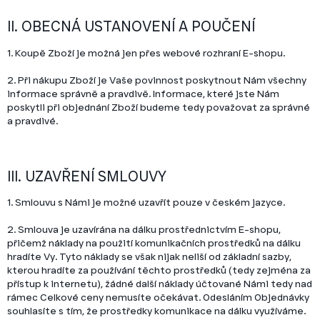
II. OBECNÁ USTANOVENÍ A POUČENÍ
1. Koupě Zboží je možná jen přes webové rozhraní E-shopu.
2. Při nákupu Zboží je Vaše povinnost poskytnout Nám všechny
informace správně a pravdivě. Informace, které jste Nám
poskytli při objednání Zboží budeme tedy považovat za správné
a pravdivé.
III. UZAVŘENÍ SMLOUVY
1. Smlouvu s Námi je možné uzavřít pouze v českém jazyce.
2. Smlouva je uzavírána na dálku prostřednictvím E-shopu,
přičemž náklady na použití komunikačních prostředků na dálku
hradíte Vy. Tyto náklady se však nijak neliší od základní sazby,
kterou hradíte za používání těchto prostředků (tedy zejména za
přístup k internetu), žádné další náklady účtované Námi tedy nad
rámec Celkové ceny nemusíte očekávat. Odesláním Objednávky
souhlasíte s tím, že prostředky komunikace na dálku využíváme.