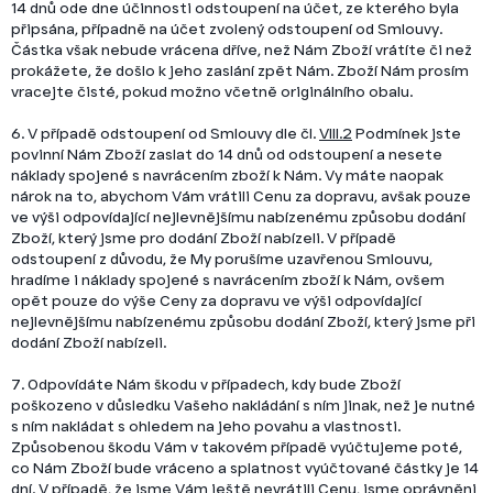
14 dnů ode dne účinnosti odstoupení na účet, ze kterého byla
připsána, případně na účet zvolený odstoupení od Smlouvy.
Částka však nebude vrácena dříve, než Nám Zboží vrátíte či než
prokážete, že došlo k jeho zaslání zpět Nám. Zboží Nám prosím
vracejte čisté, pokud možno včetně originálního obalu.
6. V případě odstoupení od Smlouvy dle čl.
VIII.2
Podmínek jste
povinní Nám Zboží zaslat do 14 dnů od odstoupení a nesete
náklady spojené s navrácením zboží k Nám. Vy máte naopak
nárok na to, abychom Vám vrátili Cenu za dopravu, avšak pouze
ve výši
odpovídající nejlevnějšímu nabízenému způsobu dodání
Zboží, který jsme pro dodání Zboží nabízeli. V případě
odstoupení z důvodu, že My porušíme uzavřenou Smlouvu,
hradíme i náklady spojené s navrácením zboží k Nám, ovšem
opět pouze do výše Ceny za dopravu ve výši
odpovídající
nejlevnějšímu nabízenému způsobu dodání Zboží, který jsme při
dodání Zboží nabízeli.
7. Odpovídáte Nám škodu v případech, kdy bude Zboží
poškozeno v důsledku Vašeho nakládání s ním jinak, než je nutné
s ním nakládat s ohledem na jeho povahu a vlastnosti.
Způsobenou škodu Vám v takovém případě vyúčtujeme poté,
co Nám Zboží bude vráceno a splatnost vyúčtované částky je 14
dní. V případě, že jsme Vám ještě nevrátili Cenu, jsme oprávněni