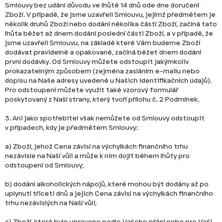
Smlouvy bez udání důvodu ve lhůtě 14 dnů ode dne doručení
Zboží. V případě, že jsme uzavřeli Smlouvu, jejímž předmětem je
několik druhů Zboží nebo dodání několika částí Zboží, začíná tato
lhůta běžet až dnem dodání poslední části Zboží, a v případě, že
jsme uzavřeli Smlouvu, na základě které Vám budeme Zboží
dodávat pravidelně a opakovaně, začíná běžet dnem dodání
první dodávky. Od Smlouvy můžete odstoupit jakýmkoliv
prokazatelným způsobem (zejména zasláním e-mailu nebo
dopisu na Naše adresy uvedené u Našich identifikačních údajů).
Pro odstoupení můžete využít také vzorový formulář
poskytovaný z Naší strany, který tvoří přílohu č. 2 Podmínek.
3. Ani jako spotřebitel však nemůžete od Smlouvy odstoupit
v případech, kdy je předmětem Smlouvy:
a) Zboží, jehož Cena závisí na výchylkách finančního trhu
nezávisle na Naší vůli a může k nim dojít během lhůty pro
odstoupení od Smlouvy;
b) dodání alkoholických nápojů, které mohou být dodány až po
uplynutí třiceti dnů a jejich Cena závisí na výchylkách finančního
trhu nezávislých na Naší vůli;
c) Zboží, které bylo upraveno podle Vašeho přání nebo pro Vaši