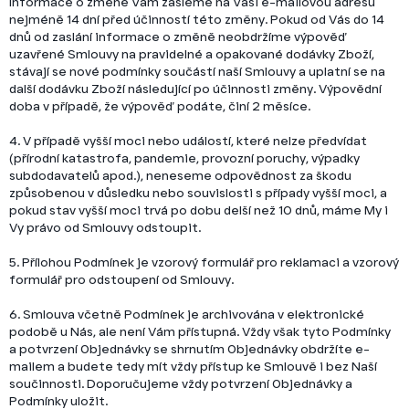
Informace o změně Vám zašleme na Vaši e-mailovou adresu
nejméně 14 dní před účinností této změny. Pokud od Vás do 14
dnů od zaslání informace o změně neobdržíme výpověď
uzavřené Smlouvy na pravidelné a opakované dodávky Zboží,
stávají se nové podmínky součástí naší Smlouvy a uplatní se na
další dodávku Zboží následující po účinnosti změny. Výpovědní
doba v případě, že výpověď podáte, činí 2 měsíce.
4. V případě vyšší moci nebo událostí, které nelze předvídat
(přírodní katastrofa, pandemie, provozní poruchy, výpadky
subdodavatelů apod.), neneseme odpovědnost za škodu
způsobenou v důsledku nebo souvislosti s případy vyšší moci, a
pokud stav vyšší moci trvá po dobu delší než 10 dnů, máme My i
Vy právo od Smlouvy odstoupit.
5. Přílohou Podmínek je vzorový formulář pro reklamaci a vzorový
formulář pro odstoupení od Smlouvy.
6. Smlouva včetně Podmínek je archivována v elektronické
podobě u Nás, ale není Vám přístupná. Vždy však tyto Podmínky
a potvrzení Objednávky se shrnutím Objednávky obdržíte e-
mailem a budete tedy mít vždy přístup ke Smlouvě i bez Naší
součinnosti. Doporučujeme vždy potvrzení Objednávky a
Podmínky uložit.