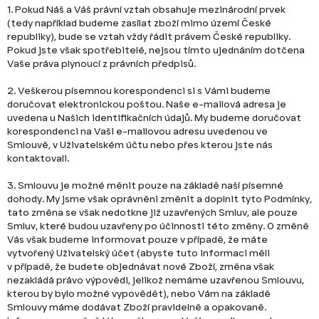
1. Pokud Náš a Váš právní vztah obsahuje mezinárodní prvek
(tedy například budeme zasílat zboží mimo území České
republiky), bude se vztah vždy řádit právem České republiky.
Pokud jste však spotřebitelé, nejsou tímto ujednáním dotčena
Vaše práva plynoucí z právních předpisů.
2. Veškerou písemnou korespondenci si s Vámi budeme
doručovat elektronickou poštou. Naše e-mailová adresa je
uvedena u Našich identifikačních údajů. My budeme doručovat
korespondenci na Vaši e-mailovou adresu uvedenou ve
Smlouvě, v Uživatelském účtu nebo přes kterou jste nás
kontaktovali.
3. Smlouvu je možné měnit pouze na základě naší písemné
dohody. My jsme však oprávněni změnit a doplnit tyto Podmínky,
tato změna se však nedotkne již uzavřených Smluv, ale pouze
Smluv, které budou uzavřeny po účinnosti této změny. O změně
Vás však budeme informovat pouze v případě, že máte
vytvořený Uživatelský účet (abyste tuto informaci měli
v případě, že budete objednávat nové Zboží, změna však
nezakládá právo výpovědi, jelikož nemáme uzavřenou Smlouvu,
kterou by bylo možné vypovědět), nebo Vám na základě
Smlouvy máme dodávat Zboží pravidelně a opakovaně.