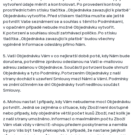
vytvoření údaje měnit a kontrolovat. Po provedení kontroly
prostřednictvím stisku tlačítka „Objednávka zavazující k platbě“
Objednávku vytvoříte. Před stiskem tlačítka musíte ale ještě
potvrdit Vaše seznámení se a souhlas s těmito Podmínkami,
v opačném případě nebude možné Objednávku vytvořit.
K potvrzení a souhlasu slouží zatrhávací políčko. Po stisku
tlačítka „Objednávka zavazující k platbě“ budou všechny
vyplněné informace odeslány přímo Nám.
5. Vaši Objednávku Vám v co nejkratší době poté, kdy Nám bude
doručena, potvrdíme zprávou odeslanou na Vaši e-mailovou
adresu zadanou v Objednávce. Součástí potvrzení bude shrnutí
Objednávky a tyto Podmínky. Potvrzením Objednávky z naší
strany dochází k uzavření Smlouvy mezi Námi a Vámi. Podmínky
ve znění účinném ke dni Objednávky tvoří nedílnou součást
Smlouvy.
6. Mohou nastat i případy, kdy Vám nebudeme moci Objednávku
potvrdit. Jedná se zejména o situace, kdy Zboží není dostupné
nebo případy, kdy objednáte větší počet kusů Zboží, než kolik je
z naší strany umožněno. Informaci o maximálním počtu Zboží
Vám však vždy v rámci E-shopu předem poskytneme a neměla
by pro Vás být tedy překvapivá. V případě, že nastane jakýkoli