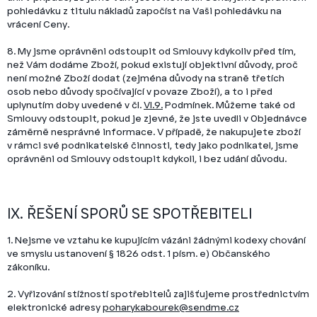
pohledávku z titulu nákladů započíst na Vaši pohledávku na
vrácení Ceny.
8. My jsme oprávněni odstoupit od Smlouvy kdykoliv před tím,
než Vám dodáme Zboží, pokud existují objektivní důvody, proč
není možné Zboží dodat (zejména důvody na straně třetích
osob nebo důvody spočívající v povaze Zboží), a to i před
uplynutím doby uvedené v čl.
VI.9.
Podmínek. Můžeme také od
Smlouvy odstoupit, pokud je zjevné, že jste uvedli v Objednávce
záměrně nesprávné informace. V případě, že nakupujete zboží
v rámci své podnikatelské činnosti, tedy jako podnikatel, jsme
oprávněni od Smlouvy odstoupit kdykoli, i bez udání důvodu.
IX. ŘEŠENÍ SPORŮ SE SPOTŘEBITELI
1. Nejsme ve vztahu ke kupujícím vázáni žádnými kodexy chování
ve smyslu ustanovení § 1826 odst. 1 písm. e) Občanského
zákoníku.
2. Vyřizování stížností spotřebitelů zajišťujeme prostřednictvím
elektronické adresy
poharykabourek@sendme.cz