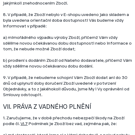
jakýmkoli znehodnocením Zboží.
8. V případě, že Zboží nebylo v E-shopu uvedeno jako skladem a
byla uvedena orientační doba dostupnosti Vás budeme vždy
informovat v případě:
a) mimořádného výpadku výroby Zboží, přičemž Vám vždy
sdělíme novou očekávanou dobu dostupnosti nebo informace o
tom, že nebude možné Zboží dodat;
b) prodlení s dodáním Zboží od Našeho dodavatele, přičemž Vám
vždy sdělíme novou očekávanou dobu dodání.
9.
V případě, že nebudeme schopni Vám Zboží dodat ani do 30
dnů od uplynutí doby doručení Zboží uvedené v potvrzení
Objednávky, a to z jakéhokoli důvodu, jsme My i Vy oprávněni od
Smlouvy odstoupit.
VII. PRÁVA Z VADNÉHO PLNĚNÍ
1.
Zaručujeme, že v době přechodu nebezpečí škody na Zboží
podle čl.
VI.
7
Podmínek je Zboží bez vad, zejména pak, že:
a) má vlastnosti, které jsme si s Vámi dohodnuli, a pokud nebyly