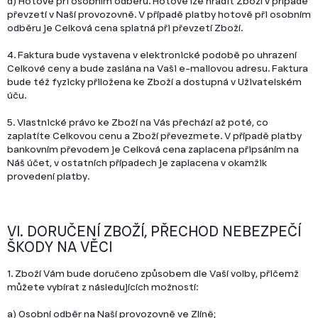
d) Hotově při osobním odběru. Hotově lze hradit Zboží v případě
převzetí v Naší provozovně. V případě platby hotově při osobním
odběru je Celková cena splatná při převzetí Zboží.
4. Faktura bude vystavena v elektronické podobě po uhrazení
Celkové ceny a bude zaslána na Vaši e-mailovou adresu. Faktura
bude též fyzicky přiložena ke Zboží a dostupná v Uživatelském
úču.
5. Vlastnické právo ke Zboží na Vás přechází až poté, co
zaplatíte Celkovou cenu a Zboží převezmete. V případě platby
bankovním převodem je Celková cena zaplacena připsáním na
Náš účet, v ostatních případech je zaplacena v okamžik
provedení platby.
VI. DORUČENÍ ZBOŽÍ, PŘECHOD NEBEZPEČÍ
ŠKODY NA VĚCI
1. Zboží Vám bude doručeno způsobem dle Vaší volby, přičemž
můžete vybírat z následujících možností:
a) Osobní odběr na Naší provozovně ve Zlíně;