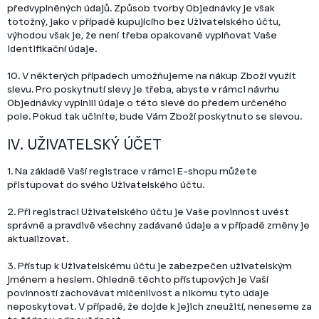
předvyplněných údajů. Způsob tvorby Objednávky je však
totožný, jako v případě kupujícího bez Uživatelského účtu,
výhodou však je, že není třeba opakovaně vyplňovat Vaše
identifikační údaje.
10. V některých případech umožňujeme na nákup Zboží využít
slevu. Pro poskytnutí slevy je třeba, abyste v rámci návrhu
Objednávky vyplnili údaje o této slevě do předem určeného
pole. Pokud tak učiníte, bude Vám Zboží poskytnuto se slevou.
IV. UŽIVATELSKÝ ÚČET
1. Na základě Vaší registrace v rámci E-shopu můžete
přistupovat do svého Uživatelského účtu.
2. Při registraci Uživatelského účtu je Vaše povinnost uvést
správně a pravdivě všechny zadávané údaje a v případě změny je
aktualizovat.
3. Přístup k Uživatelskému účtu je zabezpečen uživatelským
jménem a heslem. Ohledně těchto přístupových je Vaší
povinností zachovávat mlčenlivost a nikomu tyto údaje
neposkytovat. V případě, že dojde k jejich zneužití, neneseme za