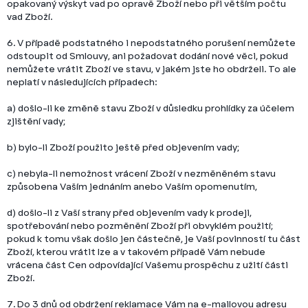
opakovaný výskyt vad po opravě Zboží nebo při větším počtu
vad Zboží.
6. V případě podstatného i nepodstatného porušení nemůžete
odstoupit od Smlouvy, ani požadovat dodání nové věci, pokud
nemůžete vrátit Zboží ve stavu, v jakém jste ho obdrželi. To ale
neplatí v následujících případech:
a) došlo-li ke změně stavu Zboží v důsledku prohlídky za účelem
zjištění vady;
b) bylo-li Zboží použito ještě před objevením vady;
c) nebyla-li nemožnost vrácení Zboží v nezměněném stavu
způsobena Vaším jednáním anebo Vaším opomenutím,
d) došlo-li z Vaší strany před objevením vady k prodeji,
spotřebování nebo pozměnění Zboží při obvyklém použití;
pokud k tomu však došlo jen částečně, je Vaší povinností tu část
Zboží, kterou vrátit lze a v takovém případě Vám nebude
vrácena část Cen odpovídající Vašemu prospěchu z užití části
Zboží.
7. Do 3 dnů od obdržení reklamace Vám na e-mailovou adresu