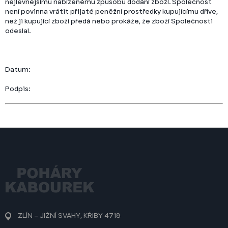
nejlevnějšímu nabízenému způsobu dodání zboží. Společnost
není povinna vrátit přijaté peněžní prostředky kupujícímu dříve,
než ji kupující zboží předá nebo prokáže, že zboží Společnosti
odeslal.
Datum:
Podpis:
Z
á
p
a
t
í
ZLÍN – JIŽNÍ SVAHY, KŘIBY 4718