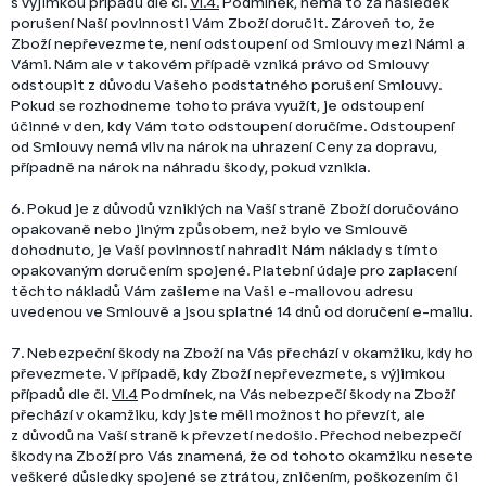
s výjimkou případů dle čl.
VI.
4.
Podmínek, nemá to za následek
porušení Naší povinnosti Vám Zboží doručit. Zároveň to, že
Zboží nepřevezmete, není odstoupení od Smlouvy mezi Námi a
Vámi. Nám ale v takovém případě vzniká právo od Smlouvy
odstoupit z důvodu Vašeho podstatného porušení Smlouvy.
Pokud se rozhodneme tohoto práva využít, je odstoupení
účinné v den, kdy Vám toto odstoupení doručíme. Odstoupení
od Smlouvy nemá vliv na nárok na uhrazení Ceny za dopravu,
případně na nárok na náhradu škody, pokud vznikla.
6. Pokud je z důvodů vzniklých na Vaší straně Zboží doručováno
opakovaně nebo jiným způsobem, než bylo ve Smlouvě
dohodnuto, je Vaší povinností nahradit Nám náklady s tímto
opakovaným doručením spojené. Platební údaje pro zaplacení
těchto nákladů Vám zašleme na Vaši e-mailovou adresu
uvedenou ve Smlouvě a jsou splatné 14 dnů od doručení e-mailu.
7.
Nebezpeční škody na Zboží na Vás přechází v okamžiku, kdy ho
převezmete. V případě, kdy Zboží nepřevezmete, s výjimkou
případů dle čl.
VI.
4
Podmínek, na Vás nebezpečí škody na Zboží
přechází v okamžiku, kdy jste měli možnost ho převzít, ale
z důvodů na Vaší straně k převzetí nedošlo. Přechod nebezpečí
škody na Zboží pro Vás znamená, že od tohoto okamžiku nesete
veškeré důsledky spojené se ztrátou, zničením, poškozením či