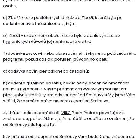
osobu;
d) Zboží, které podléhá rychlé zkáze a Zboží, které bylo po
dodání nenávratně smíseno s jiným;
e) Zboží v uzavřeném obalu, které bylo z obalu vyňato a z
hygienických důvodů jej není možné vrátit;
f) dodávka zvukové nebo obrazové nahrávky nebo počítačového
programu, pokud došlo k porušení původního obalu;
g) dodávka novin, periodik nebo časopisů;
h) dodání digitálního obsahu, pokud nebyl dodán na hmotném
nosiči a byl dodán s Vaším předchozím výslovným souhlasem
před uplynutím lhůty pro odstoupení od Smlouvy a My jsme Vám
sdělili, že nemáte právo na odstoupení od Smlouvy.
4. Lhůta k odstoupení dle čl.
VIII.2
Podmínek se považuje za
zachovanou, pokud Nám v jejím průběhu odešlete oznámení, že
od Smlouvy odstupujete.
5. V případě odstoupení od Smlouvy Vám bude Cena vrácena do