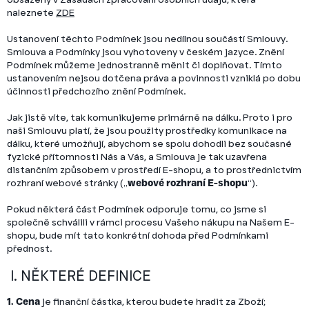
naleznete
ZDE
Ustanovení těchto Podmínek jsou nedílnou součástí Smlouvy.
Smlouva a Podmínky jsou vyhotoveny v českém jazyce. Znění
Podmínek můžeme jednostranně měnit či doplňovat. Tímto
ustanovením nejsou dotčena práva a povinnosti vzniklá po dobu
účinnosti předchozího znění Podmínek.
Jak jistě víte, tak komunikujeme primárně na dálku. Proto i pro
naši Smlouvu platí, že jsou použity prostředky komunikace na
dálku, které umožňují, abychom se spolu dohodli bez současné
fyzické přítomnosti Nás a Vás, a Smlouva je tak uzavřena
distančním způsobem v prostředí E-shopu, a to prostřednictvím
rozhraní webové stránky („
webové rozhraní E-shopu
“).
Pokud některá část Podmínek odporuje tomu, co jsme si
společně schválili v rámci procesu Vašeho nákupu na Našem E-
shopu, bude mít tato konkrétní dohoda před Podmínkami
přednost.
I. NĚKTERÉ DEFINICE
1. Cena
je finanční částka, kterou budete hradit za Zboží;