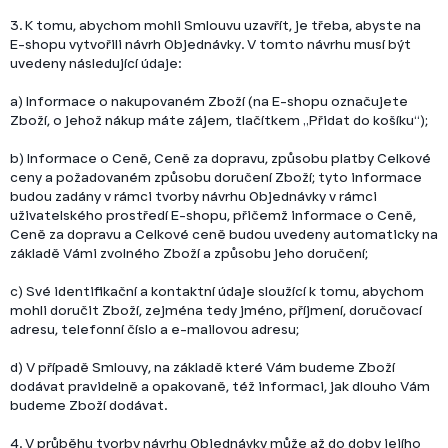
3. K tomu, abychom mohli Smlouvu uzavřít, je třeba, abyste na
E-shopu vytvořili návrh Objednávky. V tomto návrhu musí být
uvedeny následující údaje:
a) Informace o nakupovaném Zboží (na E-shopu označujete
Zboží, o jehož nákup máte zájem, tlačítkem „Přidat do košíku“);
b) Informace o Ceně, Ceně za dopravu, způsobu platby Celkové
ceny a požadovaném způsobu doručení Zboží; tyto informace
budou zadány v rámci tvorby návrhu Objednávky v rámci
uživatelského prostředí E-shopu, přičemž informace o Ceně,
Ceně za dopravu a Celkové ceně budou uvedeny automaticky na
základě Vámi zvolného Zboží a způsobu jeho doručení;
c) Své identifikační a kontaktní údaje sloužící k tomu, abychom
mohli doručit Zboží, zejména tedy jméno, příjmení, doručovací
adresu, telefonní číslo a e-mailovou adresu;
d) V případě Smlouvy, na základě které Vám budeme Zboží
dodávat pravidelně a opakovaně, též informaci, jak dlouho Vám
budeme Zboží dodávat.
4. V průběhu tvorby návrhu Objednávky může až do doby jejího