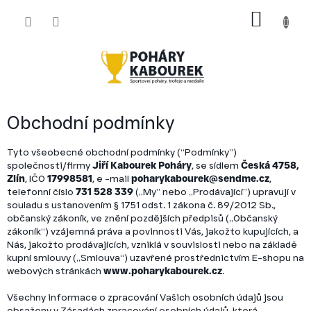
Přejít
NÁKUP
na
obsah
KOŠÍK
Obchodní podmínky
Tyto všeobecné obchodní podmínky (“Podmínky”)
společnosti/firmy
Jiří Kabourek Poháry
, se sídlem
Česká 4758,
Zlín
, IČO
17998581
, e -mail
poharykabourek@sendme.cz
,
telefonní číslo
731 528 339
(„My” nebo „Prodávající”) upravují v
souladu s ustanovením § 1751 odst. 1 zákona č. 89/2012 Sb.,
občanský zákoník, ve znění pozdějších předpisů („Občanský
zákoník“) vzájemná práva a povinnosti Vás, jakožto kupujících, a
Nás, jakožto prodávajících, vzniklá v souvislosti nebo na základě
kupní smlouvy („Smlouva“) uzavřené prostřednictvím E-shopu na
webových stránkách
www.poharykabourek.cz
.
Všechny informace o zpracování Vašich osobních údajů jsou
obsaženy v Zásadách zpracování osobních údajů, která