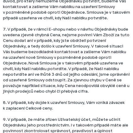
důvod, pro který nemůžeme Objednávku potvrdit, budeme Vás
kontaktovat a zašleme Vám nabídku na uzavření Smlouvy
v pozměněné podobě oproti Objednávce. Smlouva je v takovém
případě uzavřena ve chvíli, kdy Naši nabídku potvrdíte.
7. V případě, že v rámci E-shopu nebo v návrhu Objednávky bude
uvedena zjevně chybná Cena, nejsme povinni Vám Zboží za tuto
Cenu dodat ani v případě, kdy jste obdrželi potvrzení
Objednávky, a tedy došlo k uzavření Smlouvy. V takové situaci
Vás budeme bezodkladně kontaktovat a zašleme Vám nabídku
na uzavření nové Smlouvy v pozměněné podobě oproti
Objednávce. Nová Smlouva je v takovém případě uzavřena ve
chvíli, kdy Naši nabídku potvrdíte. V případě, že Naši nabídku
nepotvrdíte ani ve lhůtě 3 dnů od jejího odeslání, jsme oprávněni
od uzavřené Smlouvy odstoupit. Za zjevnou chybu v Ceně se
považuje například situace, kdy Cena neodpovídá obvyklé ceně u
jiných prodejců nebo chybí či přebývá cifra.
8. V případě, kdy dojde k uzavření Smlouvy, Vám vzniká závazek
k zaplacení Celkové ceny.
9. V případě, že máte zřízen Uživatelský účet, můžete učinit
Objednávku jeho prostřednictvím. I v takovém případě máte ale
povinnost zkontrolovat správnost, pravdivost a úplnost