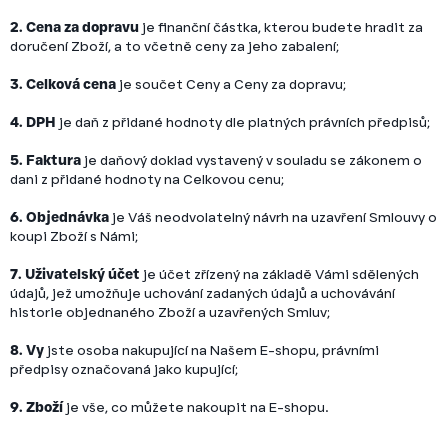
2. Cena za dopravu
je finanční částka, kterou budete hradit za
doručení Zboží, a to včetně ceny za jeho zabalení;
3. Celková cena
je součet Ceny a Ceny za dopravu;
4. DPH
je daň z přidané hodnoty dle platných právních předpisů;
5. Faktura
je daňový doklad vystavený v souladu se zákonem o
dani z přidané hodnoty na Celkovou cenu;
6. Objednávka
je Váš neodvolatelný návrh na uzavření Smlouvy o
koupi Zboží s Námi;
7. Uživatelský účet
je účet zřízený na základě Vámi sdělených
údajů, jež umožňuje uchování zadaných údajů a uchovávání
historie objednaného Zboží a uzavřených Smluv;
8. Vy
jste osoba nakupující na Našem E-shopu, právními
předpisy označovaná jako kupující;
9. Zboží
je vše, co můžete nakoupit na E-shopu.