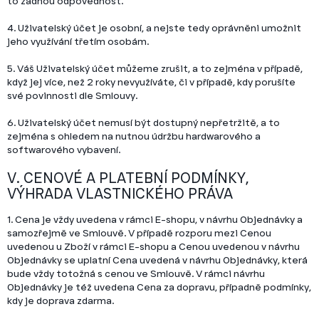
to žádnou odpovědnost.
4. Uživatelský účet je osobní, a nejste tedy oprávněni umožnit
jeho využívání třetím osobám.
5. Váš Uživatelský účet můžeme zrušit, a to zejména v případě,
když jej více, než 2 roky nevyužíváte, či v případě, kdy porušíte
své povinnosti dle Smlouvy.
6. Uživatelský účet nemusí být dostupný nepřetržitě, a to
zejména s ohledem na nutnou údržbu hardwarového a
softwarového vybavení.
V. CENOVÉ A PLATEBNÍ PODMÍNKY,
VÝHRADA VLASTNICKÉHO PRÁVA
1. Cena je vždy uvedena v rámci E-shopu, v návrhu Objednávky a
samozřejmě ve Smlouvě. V případě rozporu mezi Cenou
uvedenou u Zboží v rámci E-shopu a Cenou uvedenou v návrhu
Objednávky se uplatní Cena uvedená v návrhu Objednávky, která
bude vždy totožná s cenou ve Smlouvě. V rámci návrhu
Objednávky je též uvedena Cena za dopravu, případně podmínky,
kdy je doprava zdarma.