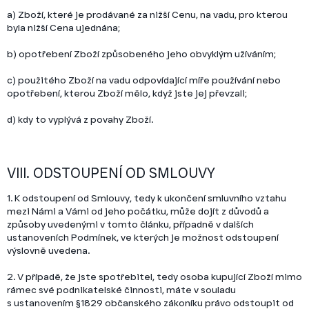
a) Zboží, které je prodávané za nižší Cenu, na vadu, pro kterou
byla nižší Cena ujednána;
b) opotřebení Zboží způsobeného jeho obvyklým užíváním;
c) použitého Zboží na vadu odpovídající míře používání nebo
opotřebení, kterou Zboží mělo, když jste jej převzali;
d) kdy to vyplývá z povahy Zboží.
VIII. ODSTOUPENÍ OD SMLOUVY
1. K odstoupení od Smlouvy, tedy k ukončení smluvního vztahu
mezi Námi a Vámi od jeho počátku, může dojít z důvodů a
způsoby uvedenými v tomto článku, případně v dalších
ustanoveních Podmínek, ve kterých je možnost odstoupení
výslovně uvedena.
2.
V případě, že jste spotřebitel, tedy osoba kupující Zboží mimo
rámec své podnikatelské činnosti, máte v souladu
s ustanovením §1829 občanského zákoníku právo odstoupit od