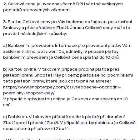
2. Celková cena je uvedena včetně DPH včetně veškerých
poplatků stanovených zákonem.
3. Platbu Celkové ceny po Vás budeme požadovat po uzavření
Smlouvy a před předáním Zboží. Úhradu Celkové ceny můžete
provést
následujícími
způsoby:
a) Bankovním převodem. Informace pro provedení platby Vám
zašleme v rámci potvrzení Objednávky. V případě platby
bankovním převodem je Celková cena splatná do 10 dnů
b) Kartou online. V takovém případě probíhá platba přes
platební bránu Shoptet Pay přičemž platba se řídí podmínkami
této platební brány, které jsou dostupné na adrese:
https://www.shoptetpay.com/cs/vseobecne-obchodni-
podminky-shoptet-pay/
V případě platby kartou online je Celková cena splatná do 10
dnů.
c) Dobírkou.
V takovém případě dojde k platbě při doručení
Zboží oproti předání Zboží. V případě platby dobírkou je Celková
cena splatná při převzetí Zboží.