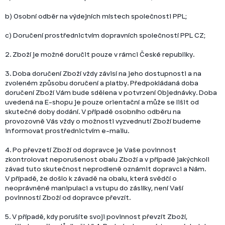
b) Osobní odběr na výdejních místech společnosti PPL;
c) Doručení prostřednictvím dopravních společností PPL CZ;
2. Zboží je možné doručit pouze v rámci České republiky.
3. Doba doručení Zboží vždy závisí na jeho dostupnosti a na
zvoleném způsobu doručení a platby. Předpokládaná doba
doručení Zboží Vám bude sdělena v potvrzení Objednávky. Doba
uvedená na E-shopu je pouze orientační a může se lišit od
skutečné doby dodání. V případě osobního odběru na
provozovně Vás vždy o možnosti vyzvednutí Zboží budeme
informovat prostřednictvím e-mailu.
4.
Po převzetí Zboží od dopravce je Vaše povinnost
zkontrolovat neporušenost obalu Zboží a v případě jakýchkoli
závad tuto skutečnost neprodleně oznámit dopravci a Nám.
V případě, že došlo k závadě na obalu, která svědčí o
neoprávněné manipulaci a vstupu do zásilky, není Vaší
povinností Zboží od dopravce převzít.
5. V případě, kdy porušíte svoji povinnost převzít Zboží,