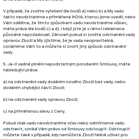
V případě, že zvolíte vyřešení dle bodů a) nebo b) a My vadu
takto neodstraníme v přiměřené lhůtě, kterou jsme uvedli, nebo
Vám sdělíme, že tímto způsobem vadu neodstraníme vůbec,
máte práva dle bodů c) a d), i když jste je v rámci reklamace
původně nepožadovali. Zároveň pokud si zvolíte odstranění vady
opravou Zboží a My zjistíme, že je vada neopravitelná,
oznámíme Vám to a můžete si zvolit jiný způsob odstranění
vady.
5. Je-li vadné plnění nepodstatným porušením Smlouvy, máte
následující práva:
a) na odstranění vady dodáním nového Zboží bez vady, nebo
dodáním chybějící části Zboží;
b) na odstranění vady opravou Zboží;
c) na přiměřenou slevu z Ceny.
Pokud však vadu neodstraníme včas nebo odmítneme vadu
odstranit, vzniká Vám právo od Smlouvy odstoupit. Odstoupit
můžete také v případě, kdy nemůžete Zboží řádně užívat pro