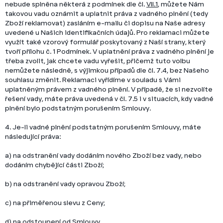
nebude splněna některá z podmínek dle čl.
VII.1
, můžete Nám
takovou vadu oznámit a uplatnit práva z vadného plnění (tedy
Zboží reklamovat) zasláním e-mailu či dopisu na Naše adresy
uvedené u Našich identifikačních údajů. Pro reklamaci můžete
využít také vzorový formulář poskytovaný z Naší strany, který
tvoří přílohu č. 1 Podmínek. V uplatnění práva z vadného plnění je
třeba zvolit, jak chcete vadu vyřešit, přičemž tuto volbu
nemůžete následně, s výjimkou případů dle čl. 7.4, bez Našeho
souhlasu změnit. Reklamaci vyřídíme v souladu s Vámi
uplatněným právem z vadného plnění. V případě, že si nezvolíte
řešení vady, máte práva uvedená v čl. 7.5 i v situacích, kdy vadné
plnění bylo podstatným porušením Smlouvy.
4. Je-li vadné plnění podstatným porušením Smlouvy, máte
následující práva:
a) na odstranění vady dodáním nového Zboží bez vady, nebo
dodáním chybějící části Zboží;
b) na odstranění vady opravou Zboží;
c) na přiměřenou slevu z Ceny;
d) na odstoupení od Smlouvy.