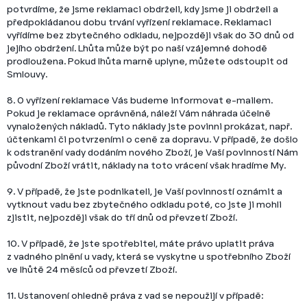
potvrdíme, že jsme reklamaci obdrželi, kdy jsme ji obdrželi a
předpokládanou dobu trvání vyřízení reklamace. Reklamaci
vyřídíme bez zbytečného odkladu, nejpozději však do 30 dnů od
jejího obdržení. Lhůta může být po naší vzájemné dohodě
prodloužena. Pokud lhůta marně uplyne, můžete odstoupit od
Smlouvy.
8. O vyřízení reklamace Vás budeme informovat e-mailem.
Pokud je reklamace oprávněná, náleží Vám náhrada účelně
vynaložených nákladů. Tyto náklady jste povinni prokázat, např.
účtenkami či potvrzeními o ceně za dopravu. V případě, že došlo
k odstranění vady dodáním nového Zboží, je Vaší povinností Nám
původní Zboží vrátit, náklady na toto vrácení však hradíme My.
9. V případě, že jste podnikateli, je Vaší povinností oznámit a
vytknout vadu bez zbytečného odkladu poté, co jste ji mohli
zjistit, nejpozději však do tří dnů od převzetí Zboží.
10. V případě, že jste spotřebitel, máte právo uplatit práva
z vadného plnění u vady, která se vyskytne u spotřebního Zboží
ve lhůtě 24 měsíců od převzetí Zboží.
11. Ustanovení ohledně práva z vad se nepoužijí v případě: