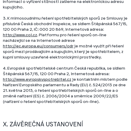
Informaci o vyřízení stížnosti zašleme na elektronickou adresu
kupujícího.
3. K mimosoudnímu řešení spotřebitelských sporů ze Smlouvy je
příslušná Česká obchodní inspekce, se sídlem Štěpánská 567/15,
120 00 Praha 2, IČ: 000 20 869, internetová adresa:
http://www.coi.cz
. Platformu pro řešení sporů on-line
nacházející se na internetové adrese
http://ec.europa.eu/consumers/odr
je možné využít při řešení
sporů mezi prodávajícím a kupujícím, který je spotřebitelem, z
kupní smlouvy uzavřené elektronickými prostředky.
4. Evropské spotřebitelské centrum Česká republika, se sídlem
Štěpánská 567/15, 120 00 Praha 2, internetová adresa:
http://www.evropskyspotrebitel.cz
je kontaktním místem podle
Nařízení Evropského parlamentu a Rady (EU) č. 524/2013 ze dne
21. května 2013, o řešení spotřebitelských sporů on-line a o
změně nařízení (ES) č. 2006/2004 a směrnice 2009/22/ES
(nařízení o řešení spotřebitelských sporů on-line).
X. ZÁVĚREČNÁ USTANOVENÍ