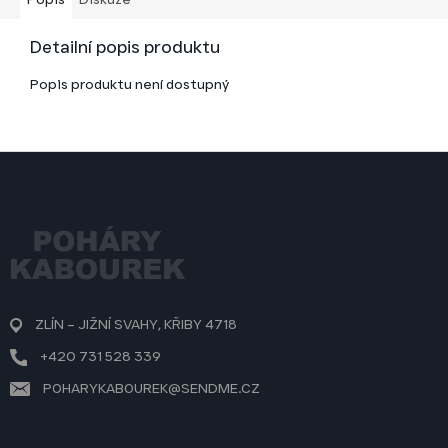
Detailní popis produktu
Popis produktu není dostupný
Z
á
p
a
t
í
ZLÍN – JIŽNÍ SVAHY, KŘIBY 4718
+420 731 528 339
POHARYKABOUREK@SENDME.CZ