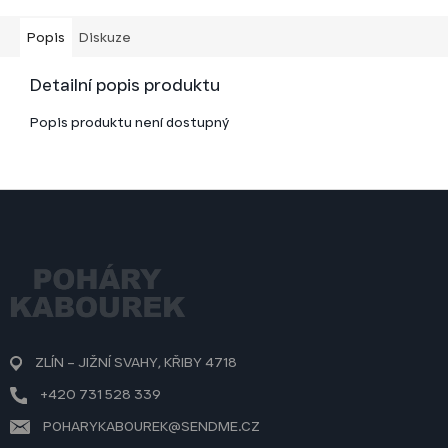
Popis
Diskuze
Detailní popis produktu
Popis produktu není dostupný
Z
á
p
a
t
í
ZLÍN – JIŽNÍ SVAHY, KŘIBY 4718
+420 731 528 339
POHARYKABOUREK@SENDME.CZ