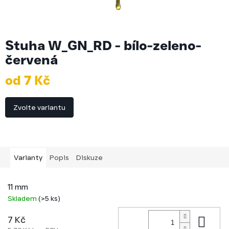
Stuha W_GN_RD - bílo-zeleno-
červená
od
7 Kč
Měrná
cena:
Zvolte variantu
Varianty
Popis
Diskuze
11 mm
Skladem
(>5 ks)
Do 
7 Kč