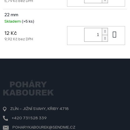
5,79 Kč bez DPH
22 mm
Skladem
(>5 ks)
Do 
12 Kč
9,92 Kč bez DPH
Z
á
p
a
t
í
ZLÍN – JIŽNÍ SVAHY, KŘIBY 4718
+420 731 528 339
POHARYKABOUREK@SENDME.CZ