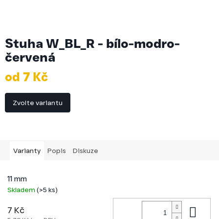
Stuha W_BL_R - bílo-modro-
červená
od
7 Kč
Měrná
cena:
Zvolte variantu
Varianty
Popis
Diskuze
11 mm
Skladem
(>5 ks)
Do 
7 Kč