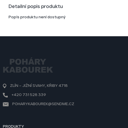
Detailní popis produktu
Popis produktu není dostupný
Z
á
p
a
t
í
ZLÍN – JIŽNÍ SVAHY, KŘIBY 4718
+420 731 528 339
POHARYKABOUREK@SENDME.CZ
PRODUKTY