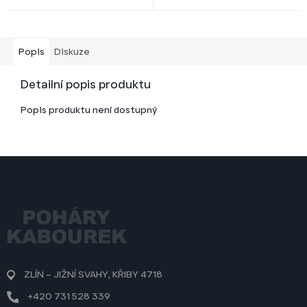
Popis
Diskuze
Detailní popis produktu
Popis produktu není dostupný
Z
á
p
a
t
í
ZLÍN – JIŽNÍ SVAHY, KŘIBY 4718
+420 731 528 339