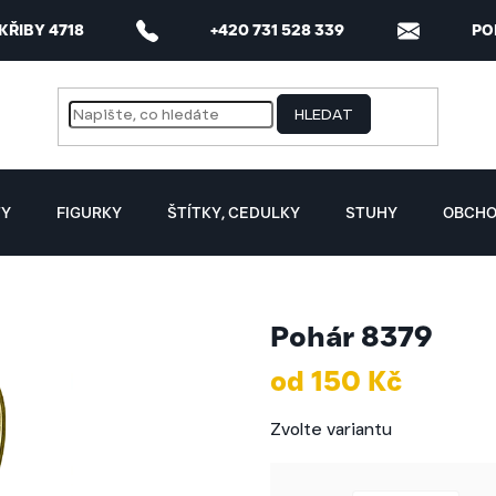
 KŘIBY 4718
+420 731 528 339
PO
HLEDAT
TY
FIGURKY
ŠTÍTKY, CEDULKY
STUHY
OBCHO
Pohár 8379
od
150 Kč
Měrná
Zvolte variantu
cena: