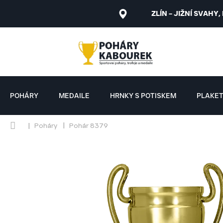
Přejít
na
ZLÍN – JIŽNÍ SVAHY,
obsah
POHÁRY
MEDAILE
HRNKY S POTISKEM
PLAKE
Domů
Poháry
Pohár 8379