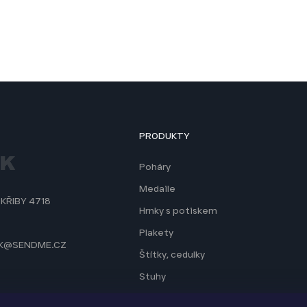
PRODUKTY
Poháry
Medaile
 KŘIBY 4718
Hrnky s potiskem
Plakety
K@SENDME.CZ
Štítky, cedulky
Stuhy