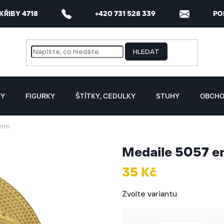
 KŘIBY 4718
+420 731 528 339
PO
HLEDAT
TY
FIGURKY
ŠTÍTKY, CEDULKY
STUHY
OBCHO
 mm
Medaile 5057 
35 Kč
Měrná
Zvolte variantu
cena: