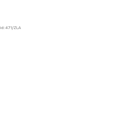
ód:
471/ZLA