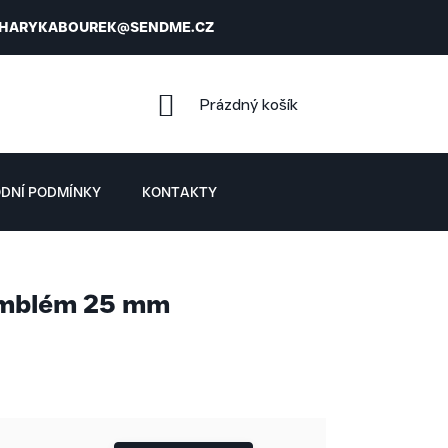
HARYKABOUREK@SENDME.CZ
NÁKUPNÍ
Prázdný košík
KOŠÍK
DNÍ PODMÍNKY
KONTAKTY
emblém 25 mm