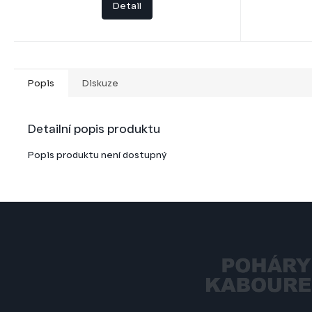
Detail
Popis
Diskuze
Detailní popis produktu
Popis produktu není dostupný
Z
á
p
a
t
í