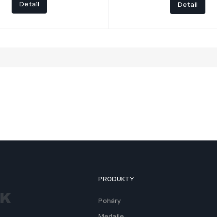
Detail
Detail
PRODUKTY
Poháry
Medaile