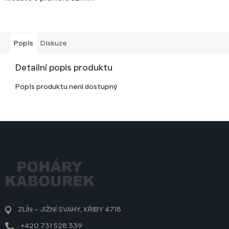
Popis
Diskuze
Detailní popis produktu
Popis produktu není dostupný
Z
á
p
a
t
í
ZLÍN – JIŽNÍ SVAHY, KŘIBY 4718
+420 731 528 339