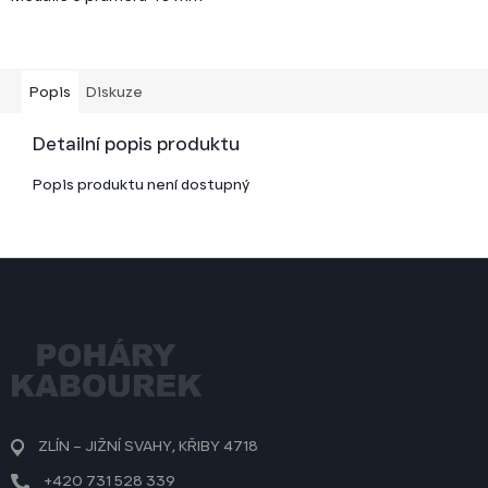
Popis
Diskuze
Detailní popis produktu
Popis produktu není dostupný
Z
á
p
a
t
í
ZLÍN – JIŽNÍ SVAHY, KŘIBY 4718
+420 731 528 339